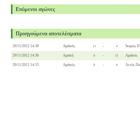
Επόμενοι αγώνες
Προηγούμενα αποτελέσματα
29/11/2012 14:38
Αχαϊκός
-
Ίκαρος Π
11
4
29/11/2012 14:36
Αχαϊκή
-
Αχαϊκός
0
15
29/11/2012 14:35
Αχαϊκός
-
Αετός Π
8
4