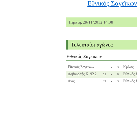
Εθνικός Σαγεϊκων
Πέμπτη, 29/11/2012 14:38
Τελευταίοι αγώνες
Εθνικός Σαγεϊκων
Εθνικός Σαγεϊκων
-
Κρίνος
6
3
Δαβουρλής Κ. 92 2
-
Εθνικός 
11
0
Δίας
-
Εθνικός 
21
3