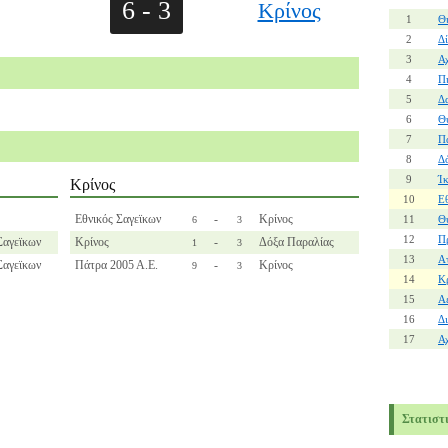
6 - 3
Κρίνος
1
Θ
2
Δί
3
Α
4
Π
5
Δ
6
Θ
7
Π
8
Δ
9
Ί
Κρίνος
10
Ε
Εθνικός Σαγεϊκων
-
Κρίνος
11
Θ
6
3
12
Π
Σαγεϊκων
Κρίνος
-
Δόξα Παραλίας
1
3
13
Α
Σαγεϊκων
Πάτρα 2005 Α.Ε.
-
Κρίνος
9
3
14
Κ
15
Α
16
Δ
17
Α
Στατιστ