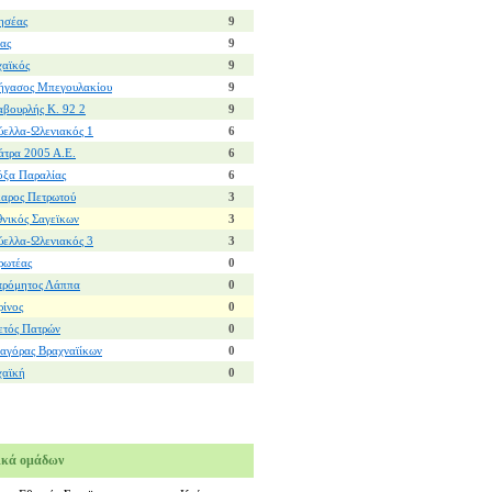
ησέας
9
ας
9
χαϊκός
9
ήγασος Μπεγουλακίου
9
αβουρλής Κ. 92 2
9
ύελλα-Ωλενιακός 1
6
άτρα 2005 Α.Ε.
6
όξα Παραλίας
6
καρος Πετρωτού
3
θνικός Σαγεϊκων
3
ύελλα-Ωλενιακός 3
3
ρωτέας
0
τρόμητος Λάππα
0
ρίνος
0
ετός Πατρών
0
ιαγόρας Βραχναϊίκων
0
χαϊκή
0
ικά ομάδων