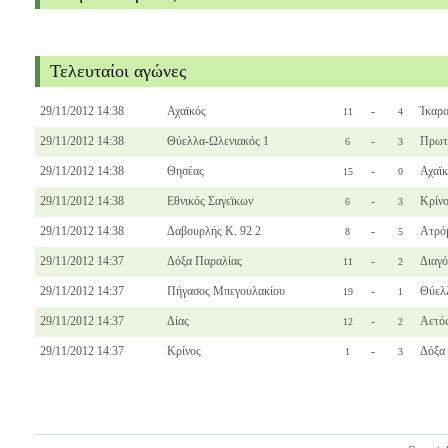
Τελευταίοι αγώνες
29/11/2012 14:38
Αχαϊκός
-
Ίκαρ
11
4
29/11/2012 14:38
Θύελλα-Ωλενιακός 1
-
Πρωτ
6
3
29/11/2012 14:38
Θησέας
-
Αχαϊ
15
0
29/11/2012 14:38
Εθνικός Σαγεϊκων
-
Κρίν
6
3
29/11/2012 14:38
Δαβουρλής Κ. 92 2
-
Ατρό
8
5
29/11/2012 14:37
Δόξα Παραλίας
-
Διαγό
11
2
29/11/2012 14:37
Πήγασος Μπεγουλακίου
-
Θύελ
19
1
29/11/2012 14:37
Δίας
-
Αετό
12
2
29/11/2012 14:37
Κρίνος
-
Δόξα
1
3