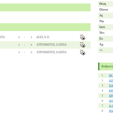
Θέση
Πόντοι
Αγ.
Νικ.
Ισοπ.
Ήττ.
ΠΠΑ
-
ΔΙΑΣ Α.Ο.
0
3
Επ.
Άμ.
-
ΑΤΡΟΜΗΤΟΣ ΛΑΠΠΑ
3
0
+/-
-
ΑΤΡΟΜΗΤΟΣ ΛΑΠΠΑ
3
0
Βαθμολο
1
ΘΥ
2
ΔΙ
3
ΠΑ
4
ΚΡ
5
ΠΡ
6
ΔΟ
7
Α.
8
ΠΑ