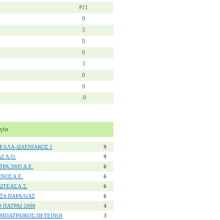
#11
0
3
0
0
3
0
9
-9
γία
ΕΛΛΑ-ΩΛΕΝΙΑΚΟΣ 1
9
ΑΣ Α.Ο.
9
ΤΡΑ 2005 Α.Ε.
6
ΙΝΟΣ Α.Ε.
6
ΩΤΕΑΣ Α.Σ.
6
ΞΑ ΠΑΡΑΛΙΑΣ
6
Ο ΠΑΤΡΑΙ 2008
4
ΜΠΑΤΡΑΙΚΟΣ-ΠΕΤΕΙΝΟΙ
3