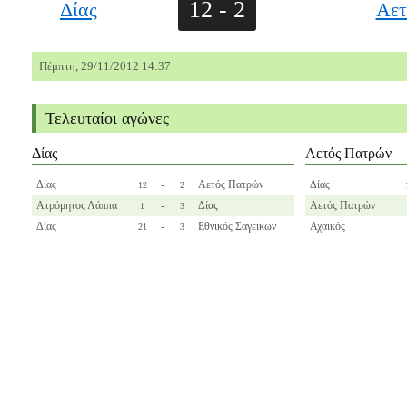
12 - 2
Δίας
Αετ
Πέμπτη, 29/11/2012 14:37
Τελευταίοι αγώνες
Δίας
Αετός Πατρών
Δίας
-
Αετός Πατρών
Δίας
12
2
Ατρόμητος Λάππα
-
Δίας
Αετός Πατρών
1
3
Δίας
-
Εθνικός Σαγεϊκων
Αχαϊκός
21
3