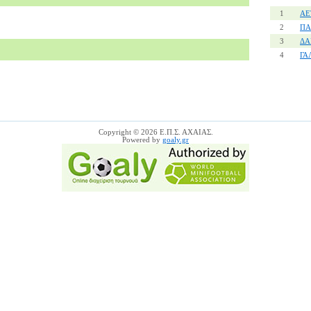
1
ΑΕ
2
ΠΑ
3
ΔΑ
4
ΓΑ
Copyright © 2026 Ε.Π.Σ. ΑΧΑΙΑΣ.
Powered by
goaly.gr